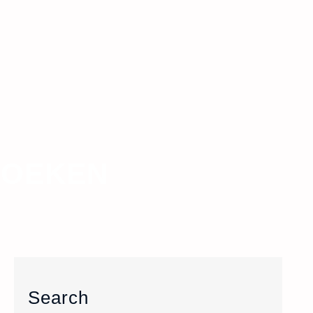
ZOEKEN
Search