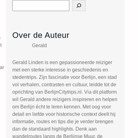
S
e
a
r
c
Over de Auteur
e
h
t
Gerald
Gerald Linden is een gepassioneerde reiziger
ar
met een sterke interesse in geschiedenis en
stedentrips. Zijn fascinatie voor Berlijn, een stad
vol verhalen, contrasten en cultuur, leidde tot de
oprichting van BerlijnCitytrips.nl. Via dit platform
wil Gerald andere reizigers inspireren en helpen
om Berlijn écht te leren kennen. Met oog voor
detail en liefde voor historische context deelt hij
informatie, routes en tips die je verder brengen
dan de standaard highlights. Denk aan
wandelroutes langs de Berlijnse Muur, de