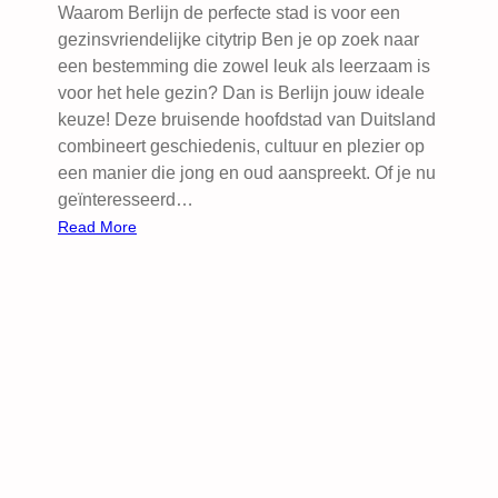
Waarom Berlijn de perfecte stad is voor een
gezinsvriendelijke citytrip Ben je op zoek naar
een bestemming die zowel leuk als leerzaam is
voor het hele gezin? Dan is Berlijn jouw ideale
keuze! Deze bruisende hoofdstad van Duitsland
combineert geschiedenis, cultuur en plezier op
een manier die jong en oud aanspreekt. Of je nu
geïnteresseerd…
:
Read More
T
o
p
1
0
d
i
n
g
e