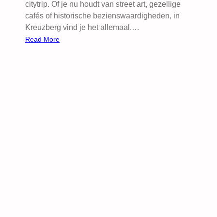
citytrip. Of je nu houdt van street art, gezellige
cafés of historische bezienswaardigheden, in
Kreuzberg vind je het allemaal.…
:
Read More
B
e
z
i
e
n
s
w
a
a
r
d
i
g
h