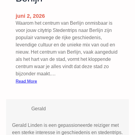
juni 2, 2026
Waarom het centrum van Berlijn onmisbaar is
voor jouw citytrip Stedentrips naar Berlijn zijn
populair vanwege de rijke geschiedenis,
levendige cultuur en de unieke mix van oud en
nieuw. Het centrum van Berlijn, vaak aangeduid
als het hart van de stad, vormt het kloppende
centrum waar je alles vindt dat deze stad zo
bijzonder maakt.…
:
Read More
B
e
z
Gerald
i
e
n
Gerald Linden is een gepassioneerde reiziger met
s
een sterke interesse in geschiedenis en stedentrips.