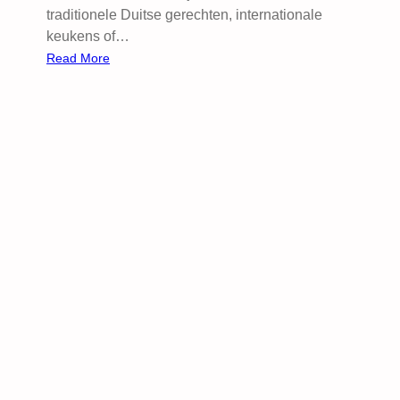
traditionele Duitse gerechten, internationale
keukens of…
:
Read More
F
o
o
d
m
a
r
k
e
t
s
e
n
s
t