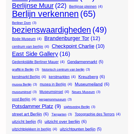
Berlijnse Muur
(22)
Berlijnse pleinen
(4)
Berlijn verkennen
(65)
Berliner Dom
(3)
bezienswaardigheden
(49)
Brandenburger Tor
(12)
Bode Museum
(4)
Checkpoint Charlie
(10)
centrum van berlijn
(4)
East Side Gallery
(16)
Gendarmenmarkt
(5)
Gedenkstätte Berliner Mauer
(4)
graffiti in Berlijn
(3)
historisch centrum van berlijn
(3)
Kreuzberg
(6)
kerstmarkt Berlijn
(4)
kerstmarkten
(4)
Museumeiland
(6)
musea in Berlijn
(4)
musea Berlijn
(3)
Museumsinsel
(4)
museuminsel
(3)
Neues Museum
(3)
oost Berlijn
(4)
pergamonmuseum
(3)
Potsdammer Platz
(9)
sightseeing Berlijn
(3)
street art Berlijn
(6)
Topographie des Terrors
(4)
Tiergarten
(3)
uitzicht over berlijn
(6)
uitzicht berlijn
(5)
uitzichtpunten berlijn
(5)
uitzichtplekken in berlijn
(4)