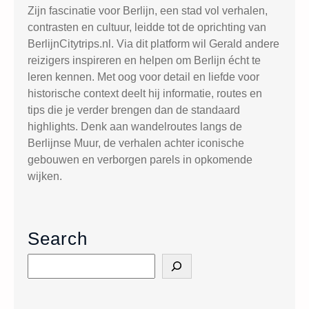
w
Zijn fascinatie voor Berlijn, een stad vol verhalen,
a
contrasten en cultuur, leidde tot de oprichting van
a
BerlijnCitytrips.nl. Via dit platform wil Gerald andere
r
reizigers inspireren en helpen om Berlijn écht te
d
leren kennen. Met oog voor detail en liefde voor
i
historische context deelt hij informatie, routes en
g
tips die je verder brengen dan de standaard
h
highlights. Denk aan wandelroutes langs de
e
Berlijnse Muur, de verhalen achter iconische
d
gebouwen en verborgen parels in opkomende
e
wijken.
n
i
n
Search
h
e
S
t
e
c
a
e